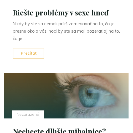
Riešte problémy v sexe hneď
Nikdy by ste sa nemali príliš zameriavať na to, čo je
presne okolo vás, hoci by ste sa mali pozerať aj na to,
čo je …
"Riešte
Prečítať
problémy
v
sexe
hneď"
Nezařazené
Nechcete dlhšie mihalnice?