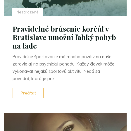
Nezařazené
Pravidelné brúsenie korčúľ v
Bratislave umožní ľahký pohyb
na ľade
Pravidelné športovanie má mnoho pozitív na naše
zdravie aj na psychickú pohodu. Každý človek môže
vykonávať nejakú športovú aktivitu. Nedá sa
povedať, ktorá je pre …
"Pravidelné
Prečítať
brúsenie
korčúľ
v
Bratislave
umožní