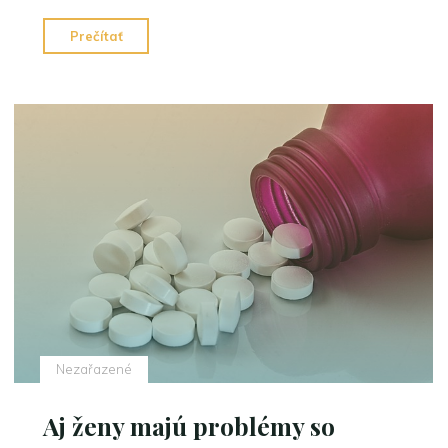
"Posúvate
Prečítať
sa
v
sexe?"
Nezařazené
Aj ženy majú problémy so