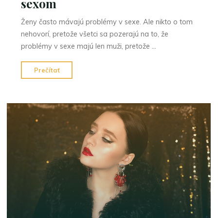
sexom
Ženy často mávajú problémy v sexe. Ale nikto o tom
nehovorí, pretože všetci sa pozerajú na to, že
problémy v sexe majú len muži, pretože …
"Aj
Prečítať
ženy
majú
problémy
so
sexom"