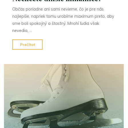
Občas poriadne ani sami nevieme, čo je pre nás
najlepšie, napriek tomu urobíme maximum preto, aby
sme boli spokojný a šťastný. Mnohí ľudia však
nevedia, …
"Nechcete
Prečítať
dlhšie
mihalnice?"