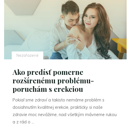
Nezařazené
Ako predísť pomerne
rozšírenému problému-
poruchám s erekciou
Pokiaľ sme zdraví a takisto nemáme problém s
dosiahnutím kvalitnej erekcie, prakticky si naše
zdravie moc nevážime, nad všetkým mávneme rukou
a z rád o …