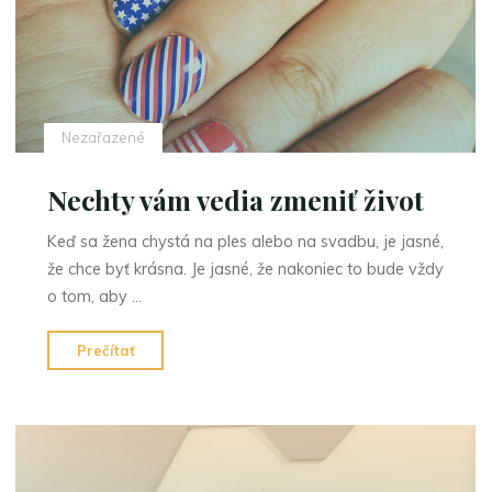
Nezařazené
Nechty vám vedia zmeniť život
Keď sa žena chystá na ples alebo na svadbu, je jasné,
že chce byť krásna. Je jasné, že nakoniec to bude vždy
o tom, aby …
"Nechty
Prečítať
vám
vedia
zmeniť
život"