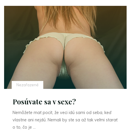
Nezařazené
Posúvate sa v sexe?
Nemôžete mať pocit, že veci idú sami od seba, keď
vlastne ani nejdú. Nemali by ste sa až tak veľmi starať
o to, čo je …