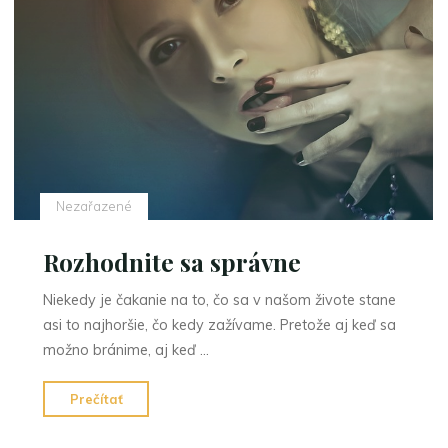
ľahký
pohyb
na
ľade"
Nezařazené
Rozhodnite sa správne
Niekedy je čakanie na to, čo sa v našom živote stane
asi to najhoršie, čo kedy zažívame. Pretože aj keď sa
možno bránime, aj keď …
"Rozhodnite
Prečítať
sa
správne"