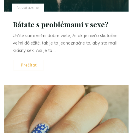
Nezařazené
Rátate s problémami v sexe?
Určite sami veľmi dobre viete, že ak je niečo skutočne
veľmi dôležité, tak je to jednoznačne to, aby ste mali
krásny sex. Asi je to …
"Rátate
Prečítať
s
problémami
v
sexe?"