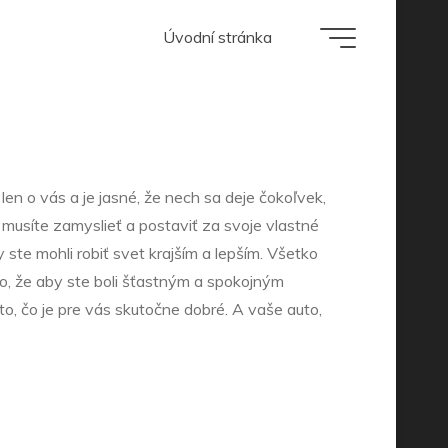
 veciam
Úvodní stránka
 len o vás a je jasné, že nech sa deje čokoľvek,
musíte zamyslieť a postaviť za svoje vlastné
 ste mohli robiť svet krajším a lepším. Všetko
 to, že aby ste boli šťastným a spokojným
o, čo je pre vás skutočne dobré. A vaše auto,