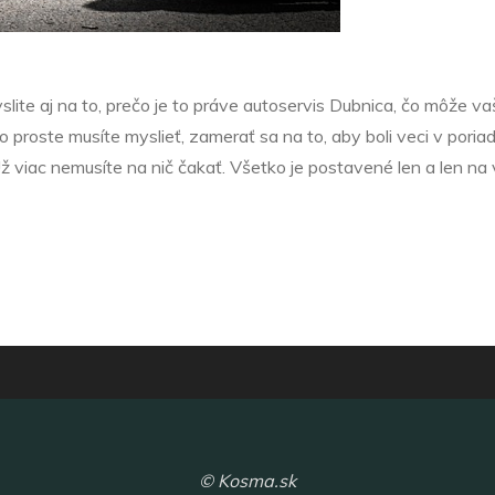
lite aj na to, prečo je to práve
autoservis Dubnica
, čo môže va
to proste musíte myslieť, zamerať sa na to, aby boli veci v pori
Už viac nemusíte na nič čakať. Všetko je postavené len a len na v
© Kosma.sk