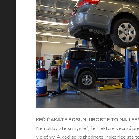
KEĎ ČAKÁTE POSUN, UROBTE TO NAJLEP
Nemali by ste si myslieť, že niektoré veci sú pr
vidieť vy. A keď sa rozhodnete, nakoniec ste to