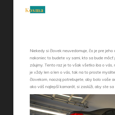
Verte 
Skip
Kosma
to
content
Niekedy si človek neuvedomuje, čo je pre jeho au
nakoniec to budete vy sami, kto sa bude môcť 
záujmy. Tento raz je to však všetko iba o vás, 
je vždy len a len o vás, tak na to proste mysli
človekom, naozaj potrebujete, aby bolo vaše au
ako váš najlepší kamarát, si zaslúži, aby ste sa