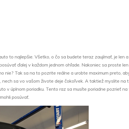
tým najlepším
pre vaše auto
to to najlepšie. Všetko, o čo sa budete teraz zaujímať, je len a
posúvať ďalej v každom jednom ohľade. Nakoniec sa proste len 
no nie? Tak sa na to pozrite reálne a urobte maximum preto, aby
te, nech sa vo vašom živote deje čokoľvek. A taktiež myslite na
to v úplnom poriadku. Tento raz sa musíte poriadne pozrieť na t
 mohli posúvať.