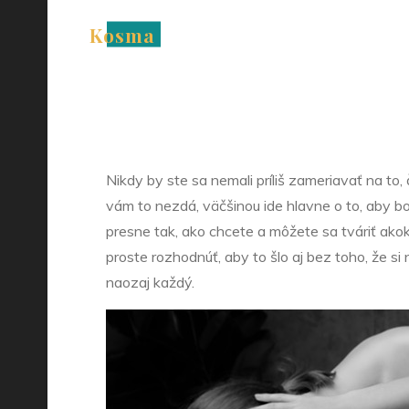
Skip
Kosma
to
Riešte
content
Nikdy by ste sa nemali príliš zameriavať na to, 
vám to nezdá, väčšinou ide hlavne o to, aby bo
presne tak, ako chcete a môžete sa tváriť akok
proste rozhodnúť, aby to šlo aj bez toho, že si
naozaj každý.