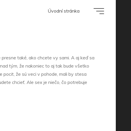
Úvodní stránka
xe hneď
je presne také, ako chcete vy sami. A aj keď sa
 nad tým, že nakoniec to aj tak bude všetko
 pocit, že sú veci v pohode, mali by stesa
dete chcieť. Ale sex je niečo, čo potrebuje