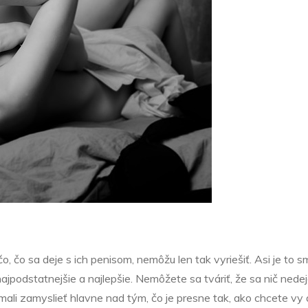
o, čo sa deje s ich penisom, nemôžu len tak vyriešiť. Asi je to s
jpodstatnejšie a najlepšie. Nemôžete sa tváriť, že sa nič nedeje,
mali zamyslieť hlavne nad tým, čo je presne tak, ako chcete vy