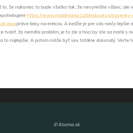
 to, že nakoniec to bude všetko tak, že nevyriešite vôbec, ale v
nepotrebujete
https://www.mobilmania.cz/bleskovky/stravenky-
lt.aspx
práve
lieky na erekciu
. A keďže je pre vás niečo lepšie 
ete tváriť, že nemáte problém, je to zle a hoci by ste sa mohli s
dsa to najlepšie. A potom môže byť sex totálne dokonalý. Verte t
© Kosma.sk