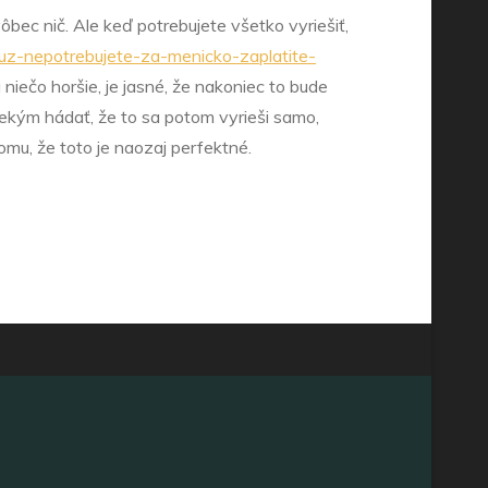
ôbec nič. Ale keď potrebujete všetko vyriešiť,
uz-nepotrebujete-za-menicko-zaplatite-
a niečo horšie, je jasné, že nakoniec to bude
 niekým hádať, že to sa potom vyrieši samo,
omu, že toto je naozaj perfektné.