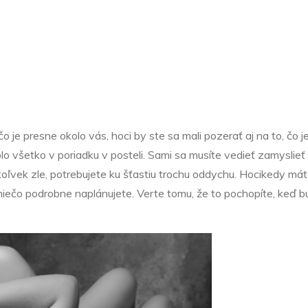
Nezařazené
 problémy v se
čo je presne okolo vás, hoci by ste sa mali pozerať aj na to, čo 
lo všetko v poriadku v posteli. Sami sa musíte vedieť zamyslieť
oľvek zle, potrebujete ku šťastiu trochu oddychu. Hocikedy máte
 niečo podrobne naplánujete. Verte tomu, že to pochopíte, keď bu