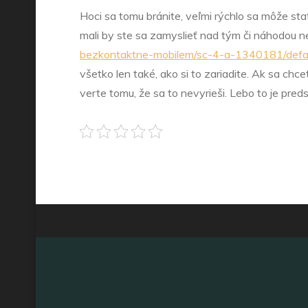
Hoci sa tomu bránite, veľmi rýchlo sa môže stať
mali by ste sa zamyslieť nad tým či náhodou 
bezkontaktne-mobilem/sc-4-a-1340181/defau
všetko len také, ako si to zariadite. Ak sa chc
verte tomu, že sa to nevyrieši. Lebo to je pre