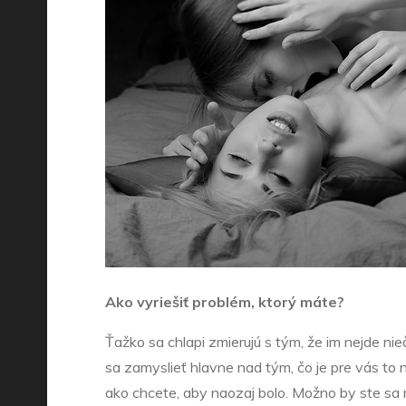
Ako vyriešiť problém, ktorý máte?
Ťažko sa chlapi zmierujú s tým, že im nejde nieč
sa zamyslieť hlavne nad tým, čo je pre vás to na
ako chcete, aby naozaj bolo. Možno by ste sa 