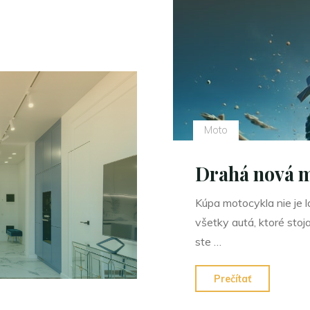
Moto
Drahá nová 
Kúpa motocykla nie je l
všetky autá, ktoré stoj
ste …
"Drahá
Prečítať
nová