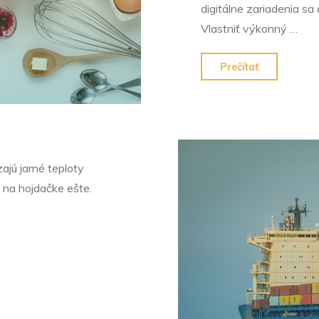
digitálne zariadenia sa 
Vlastniť výkonný …
"Počítače
Prečítať
v
kancelárii"
jú jarné teploty
 na hojdačke ešte.