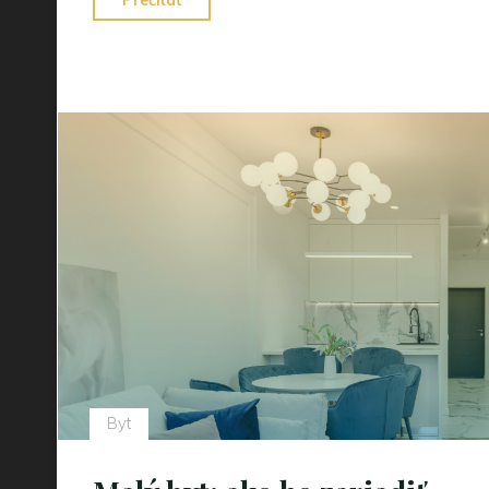
Prečítať
pH"
Byt