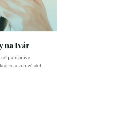
a
udržateľnos
y na tvár
leť patrí práve
krásnu a zdravú pleť.