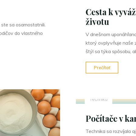
Cesta k vyv
životu
 ste sa osamostatnili.
odičov do vlastného
V dnešnom uponáhľanom 
ktorý ovplyvňuje naše z
štýl sa týka spôsobu, 
"Cesta
Prečítať
k
vyváženém
a
Technika
plnohodno
životu"
Počítače v ka
Technika sa rozvíjala aj