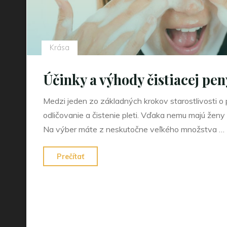
Krása
Účinky a výhody čistiacej pen
Medzi jeden zo základných krokov starostlivosti o p
odličovanie a čistenie pleti. Vďaka nemu majú ženy 
Na výber máte z neskutočne veľkého množstva …
"Účinky
Prečítať
a
výhody
čistiacej
peny
na