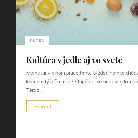
Kultúra
Kultúra v jedle aj vo svete
Máme jar v plnom prúde tento týždeň nám prichádza
koncom týždňa až 27 stupňov ale tie teplé dni ako
Teraz …
"Kultúra
Prečítať
v
jedle
aj