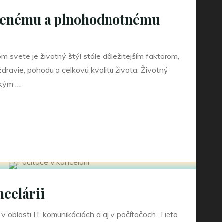
áženému a plnohodnotnému
svete je životný štýl stále dôležitejším faktorom,
dravie, pohodu a celkovú kvalitu života. Životný
akým …
u
tnému
ncelárii
 v oblasti IT komunikáciách a aj v počítačoch. Tieto