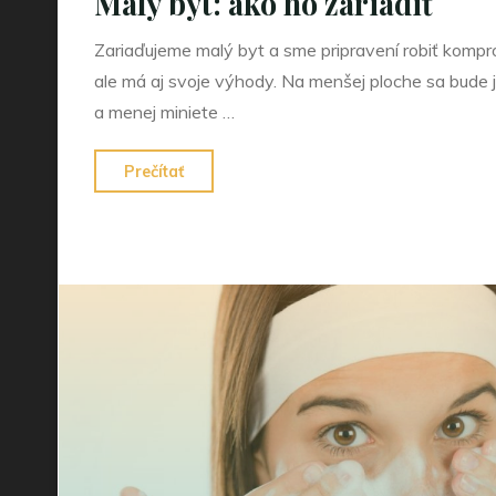
Malý byt: ako ho zariadiť
Zariaďujeme malý byt a sme pripravení robiť kompro
ale má aj svoje výhody. Na menšej ploche sa bude
a menej miniete …
"Malý
Prečítať
byt:
ako
ho
zariadiť"