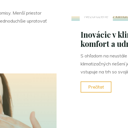
motorka"
misy. Menší priestor
Nezařazené
 jednoduchšie upratovať
Inovácie v kl
komfort a ud
S ohľadom na neustále 
klimatizačných riešení 
vstupuje na trh so svo
"Inovácie
Prečítať
v
klimatizačn
riešeniach
pre
komfort