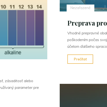
Nezařazené
Preprava pro
Vhodné prepravné obaly
poškodením počas svoje
účelom ďalšieho spraco
"Preprava
Prečítať
prostrední
kontajnerov
sť, zásaditosť alebo
využívaný parameter pre