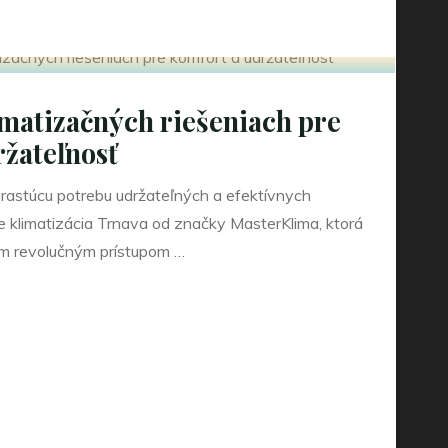
imatizačných riešeniach pre
ržateľnosť
rastúcu potrebu udržateľných a efektívnych
je klimatizácia Trnava od značky MasterKlima, ktorá
jím revolučným prístupom …
ých