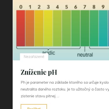
vo
svete"
Nezařazené
Zníženie pH
Ph je parameter na základe ktorého sa určuje kyslo
neutralita daného roztoku. Je to užitočný a často 
zistenie stavu pitnej …
"Zníženie