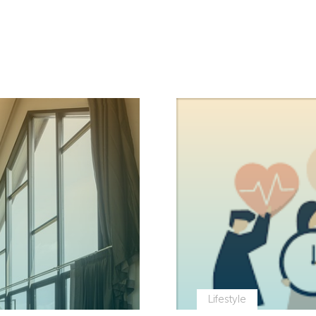
Kosma
neobvyklým koníčkom, zaujímavému športu alebo pestujete exoti
O svoje skúsenosti sa môžete podeliť na našej webovej stránke
Lifestyle