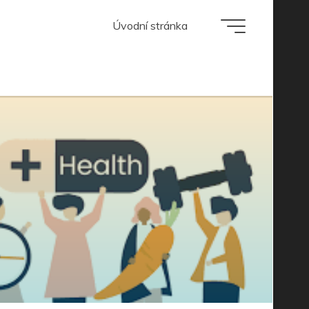
Úvodní stránka
cké rastliny?
.