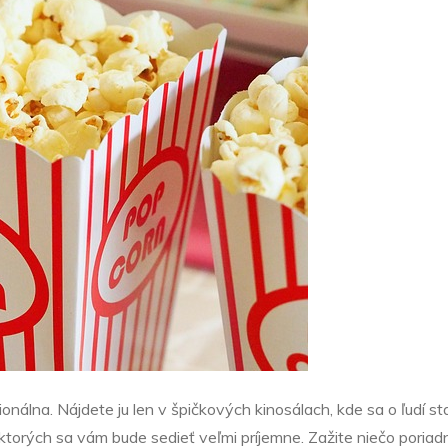
ionálna. Nájdete ju len v špičkových kinosálach, kde sa o ľudí s
ktorých sa vám bude sedieť veľmi príjemne. Zažite niečo poriadn