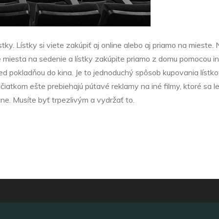
ístky. Lístky si viete zakúpiť aj online alebo aj priamo na miest
e miesta na sedenie a lístky zakúpite priamo z domu pomocou in
ed pokladňou do kina. Je to jednoduchý spôsob kupovania lístko
čiatkom ešte prebiehajú pútavé reklamy na iné filmy, ktoré sa l
ne. Musíte byť trpezlivým a vydržať to.