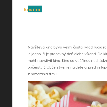
Skip
Kosma
to
Prem
content
Návšteva kina býva veľmi častá. Mladí ľudia radi
je jedno, či je pracovný deň alebo víkend. Do 
mohli navštíviť kino. Kino sa väčšinou nachád
občerstviť.
Občerstvenie nájdete aj pred vstup
z pozerania filmu.