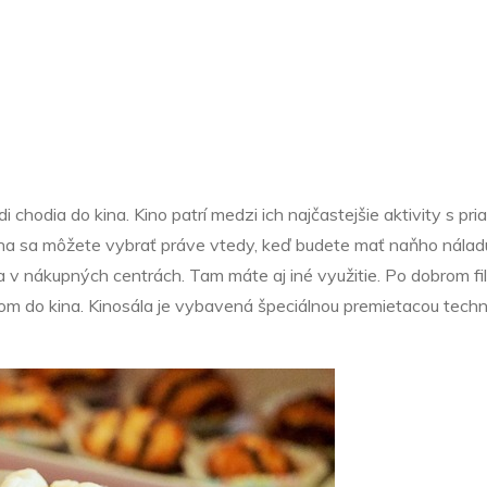
Kultúra
ietanie filmu v
 chodia do kina. Kino patrí medzi ich najčastejšie aktivity s pri
kina sa môžete vybrať práve vtedy, keď budete mať naňho náladu
za v nákupných centrách. Tam máte aj iné využitie. Po dobrom f
om do kina. Kinosála je vybavená špeciálnou premietacou techn