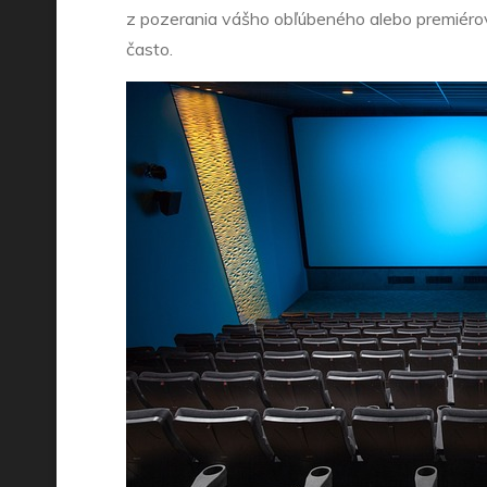
z pozerania vášho obľúbeného alebo premiérové
často.