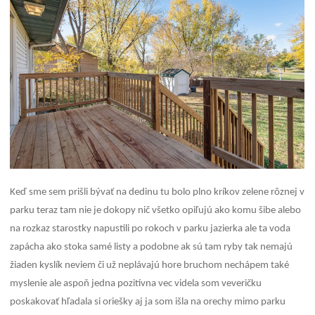
Keď sme sem prišli bývať na dedinu tu bolo plno kríkov zelene rôznej v
parku teraz tam nie je dokopy nič všetko opiľujú ako komu šibe alebo
na rozkaz starostky napustili po rokoch v parku jazierka ale ta voda
zapácha ako stoka samé listy a podobne ak sú tam ryby tak nemajú
žiaden kyslík neviem či už neplávajú hore bruchom nechápem také
myslenie ale aspoň jedna pozitívna vec videla som veveričku
poskakovať hľadala si oriešky aj ja som išla na orechy mimo parku