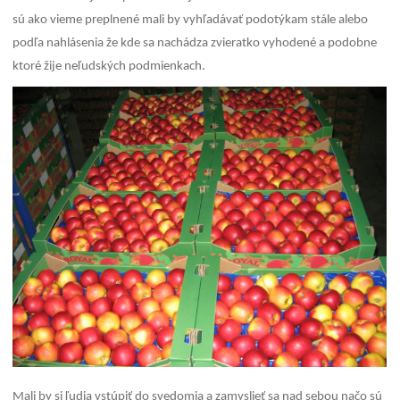
sú ako vieme preplnené mali by vyhľadávať podotýkam stále alebo
podľa nahlásenia že kde sa nachádza zvieratko vyhodené a podobne
ktoré žije neľudských podmienkach.
Mali by si ľudia vstúpiť do svedomia a zamyslieť sa nad sebou načo sú