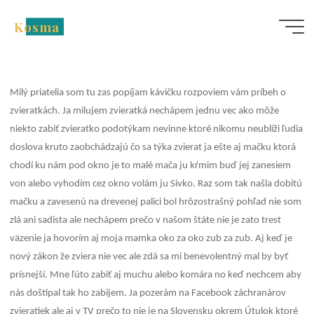
Skip
Kosma
to
Zvieratá
content
Ochraňujeme prírodu
vôkol nás
Milý priatelia som tu zas popíjam kávičku rozpoviem vám príbeh o
zvieratkách. Ja milujem zvieratká nechápem jednu vec ako môže
niekto zabiť zvieratko podotýkam nevinne ktoré nikomu neublíži ľudia
doslova kruto zaobchádzajú čo sa týka zvierat ja ešte aj mačku ktorá
chodí ku nám pod okno je to malé mača ju kŕmim buď jej zanesiem
von alebo vyhodím cez okno volám ju Sivko. Raz som tak našla dobitú
mačku a zavesenú na drevenej palici bol hrôzostrašný pohľad nie som
zlá ani sadista ale nechápem prečo v našom štáte nie je zato trest
väzenie ja hovorím aj moja mamka oko za oko zub za zub. Aj keď je
nový zákon že zviera nie vec ale zdá sa mi benevolentný mal by byť
prísnejší. Mne ľúto zabiť aj muchu alebo komára no keď nechcem aby
nás doštípal tak ho zabijem. Ja pozerám na Facebook záchranárov
zvieratiek ale aj v TV prečo to nie je na Slovensku okrem Útulok ktoré