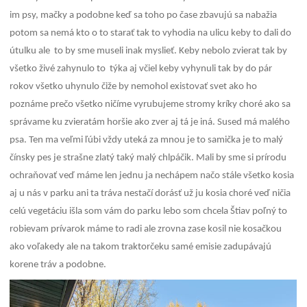
im psy, mačky a podobne keď sa toho po čase zbavujú sa nabažia
potom sa nemá kto o to starať tak to vyhodia na ulicu keby to dali do
útulku ale to by sme museli inak myslieť. Keby nebolo zvierat tak by
všetko živé zahynulo to týka aj včiel keby vyhynuli tak by do pár
rokov všetko uhynulo čiže by nemohol existovať svet ako ho
poznáme prečo všetko ničíme vyrubujeme stromy kríky choré ako sa
správame ku zvieratám horšie ako zver aj tá je iná. Sused má malého
psa. Ten ma veľmi ľúbi vždy uteká za mnou je to samička je to malý
čínsky pes je strašne zlatý taký malý chlpáčik. Mali by sme si prírodu
ochraňovať veď máme len jednu ja nechápem načo stále všetko kosia
aj u nás v parku ani ta tráva nestačí dorásť už ju kosia choré veď ničia
celú vegetáciu išla som vám do parku lebo som chcela Štiav poľný to
robievam prívarok máme to radi ale zrovna zase kosil nie kosačkou
ako voľakedy ale na takom traktorčeku samé emisie zadupávajú
korene tráv a podobne.