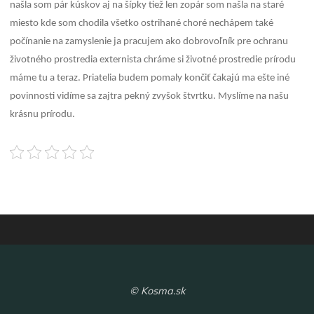
našla som pár kúskov aj na šípky tiež len zopár som našla na staré
miesto kde som chodila všetko ostrihané choré nechápem také
počínanie na zamyslenie ja pracujem ako dobrovoľník pre ochranu
životného prostredia externista chráme si životné prostredie prírodu
máme tu a teraz. Priatelia budem pomaly končiť čakajú ma ešte iné
povinnosti vidíme sa zajtra pekný zvyšok štvrtku. Myslíme na našu
krásnu prírodu.
© Kosma.sk