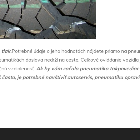
 tlak.
Potrebné údaje o jeho hodnotách nájdete priamo na pneum
eumatikách doslova nedrží na ceste. Celkové ovládanie vozidla
čnú vzdialenosť.
Ak by vám začala pneumatika takpovediac sf
 často, je potrebné navštíviť autoservis, pneumatiku opravi