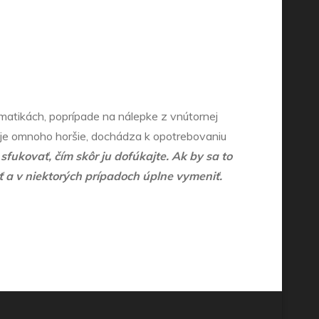
atikách, poprípade na nálepke z vnútornej
 je omnoho horšie, dochádza k opotrebovaniu
ukovať, čím skôr ju dofúkajte. Ak by sa to
ť a v niektorých prípadoch úplne vymeniť.