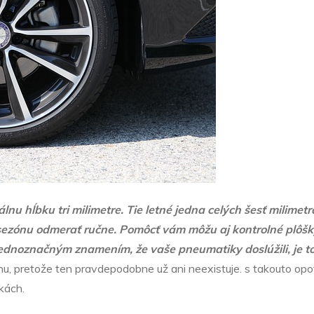
 hĺbku tri milimetre. Tie letné jedna celých šesť milimetr
 sezónu odmerať ručne. Pomôcť vám môžu aj kontrolné plôšk
ednoznačným znamením, že vaše pneumatiky doslúžili, je to, 
u, pretože ten pravdepodobne už ani neexistuje. s takouto opo
kách.