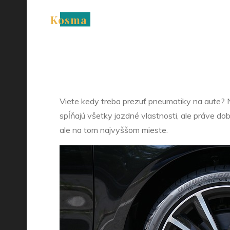
Skip
Kosma
to
Kedy 
content
Viete kedy treba prezuť pneumatiky na aute? Nie
spĺňajú všetky jazdné vlastnosti, ale práve do
ale na tom najvyššom mieste.