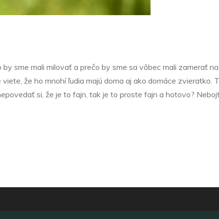
čo by sme mali milovať a prečo by sme sa vôbec mali zamerať na
te viete, že ho mnohí ľudia majú doma aj ako domáce zvieratko. 
epovedať si, že je to fajn, tak je to proste fajn a hotovo? Neboj