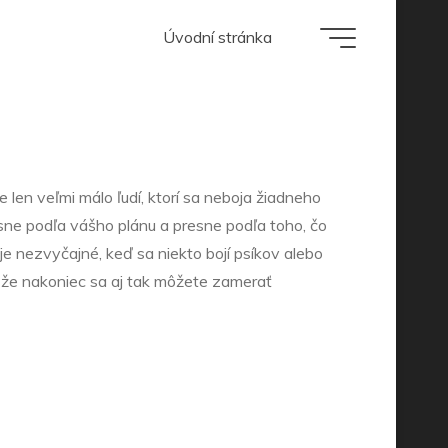
Úvodní stránka
ivote
je len veľmi málo ľudí, ktorí sa neboja žiadneho
esne podľa vášho plánu a presne podľa toho, čo
je nezvyčajné, keď sa niekto bojí psíkov alebo
, že nakoniec sa aj tak môžete zamerať