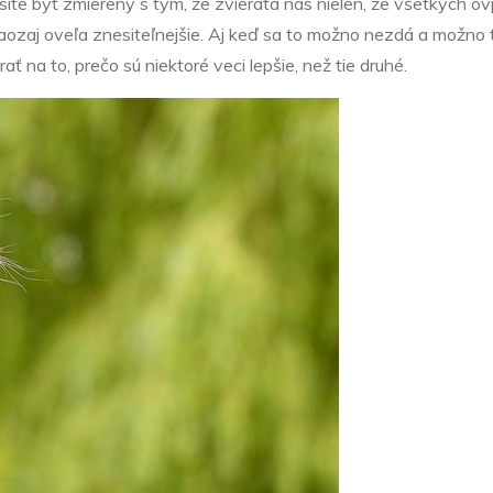
musíte byť zmierený s tým, že zvieratá nás nielen, že všetkých o
naozaj oveľa znesiteľnejšie. Aj keď sa to možno nezdá a možno t
 na to, prečo sú niektoré veci lepšie, než tie druhé.