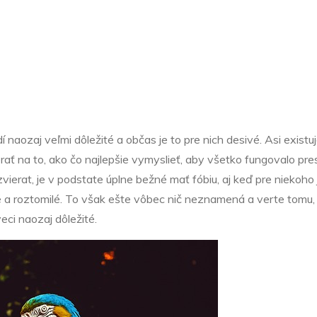
Nezařazené
ratká v našom ž
dí naozaj veľmi dôležité a občas je to pre nich desivé. Asi existu
rať na to, ako čo najlepšie vymyslieť, aby všetko fungovalo pr
ierat, je v podstate úplne bežné mať fóbiu, aj keď pre niekoho 
šné a roztomilé. To však ešte vôbec nič neznamená a verte tomu
eci naozaj dôležité.