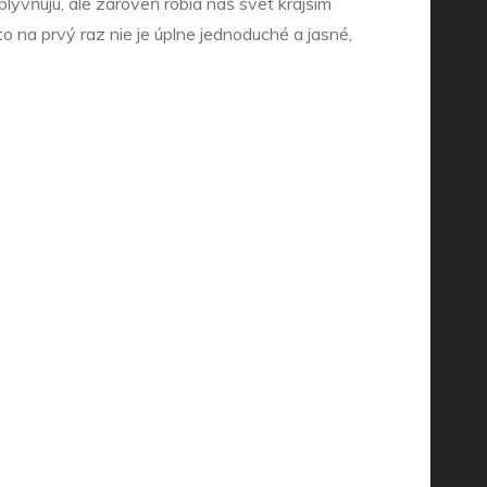
vplyvňujú, ale zároveň robia náš svet krajším
o na prvý raz nie je úplne jednoduché a jasné,