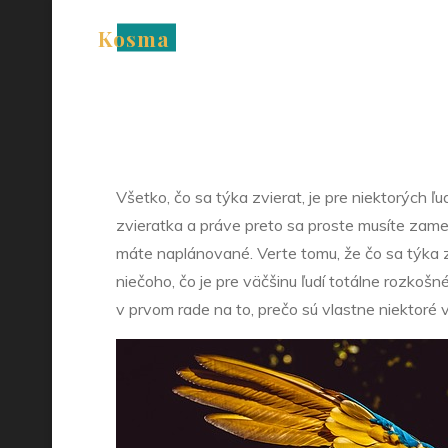
Skip
Kosma
to
Zvie
content
Všetko, čo sa týka zvierat, je pre niektorých ľu
zvieratka a práve preto sa proste musíte zame
máte naplánované. Verte tomu, že čo sa týka zv
niečoho, čo je pre väčšinu ľudí totálne rozko
v prvom rade na to, prečo sú vlastne niektoré v