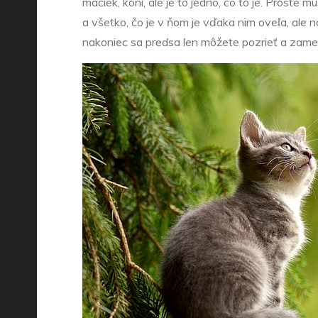
mačiek, koní, ale je to jedno, čo to je. Proste 
a všetko, čo je v ňom je vďaka nim oveľa, ale 
nakoniec sa predsa len môžete pozrieť a zamerať