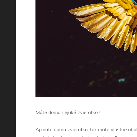
Máte doma nejaké zvieratko?
Aj máte doma zvieratko, tak máte vlastne oboh