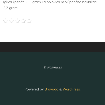
lyžica špenátu 6,3 gramu a polovica neolúpaného baklažánu
3,2 gramu.
© Kosma.sk
Powered by
Bravada
&
WordPress
.