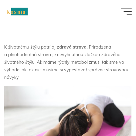
Skip
Kosma
to
Nezařazené
content
Životný štýl
K životnému štýlu patrí aj
zdravá strava.
Prirodzená
a plnohodnotná strava je nevyhnutnou zložkou zdravého
životného štýlu. Ak máme rýchly metabolizmus, tak sme vo
výhode, ale ak nie, musíme si vypestovať správne stravovacie
návyky.