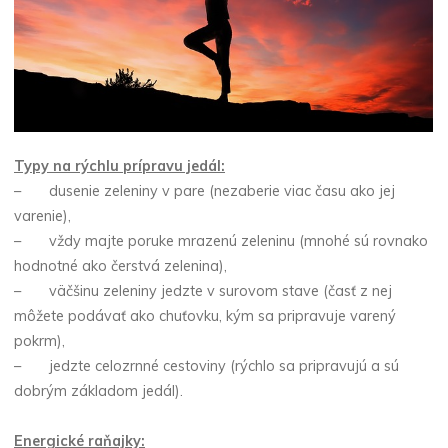
Typy na rýchlu prípravu jedál:
– dusenie zeleniny v pare (nezaberie viac času ako jej
varenie),
– vždy majte poruke mrazenú zeleninu (mnohé sú rovnako
hodnotné ako čerstvá zelenina),
– väčšinu zeleniny jedzte v surovom stave (časť z nej
môžete podávať ako chuťovku, kým sa pripravuje varený
pokrm),
– jedzte celozrnné cestoviny (rýchlo sa pripravujú a sú
dobrým základom jedál).
Energické raňajky: