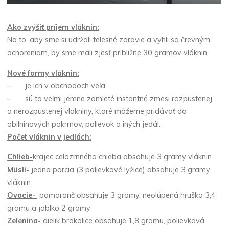
Ako zvýšiť príjem vláknin:
Na to, aby sme si udržali telesné zdravie a vyhli sa črevným
ochoreniam, by sme mali zjesť približne 30 gramov vláknin.
Nové formy vláknin:
– je ich v obchodoch veľa,
– sú to veľmi jemne zomleté instantné zmesi rozpustenej
a nerozpustenej vlákniny, ktoré môžeme pridávať do
obilninových pokrmov, polievok a iných jedál.
Počet vláknin v jedlách:
Chlieb-
krajec celozrnného chleba obsahuje 3 gramy vláknin
Müsli-
jedna porcia (3 polievkové lyžice) obsahuje 3 gramy
vláknin
Ovocie-
pomaranč obsahuje 3 gramy, neolúpená hruška 3,4
gramu a jablko 2 gramy
Zelenina-
dielik brokolice obsahuje 1,8 gramu, polievková