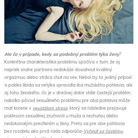
Ale čo v prípade, kedy sa podobný problém týka ženy
?
Konkrétna charakteristika problému spočíva v tom, že aj
napriek snahe partnera nedokáže dosiahnuť kvalitný
orgazmus alebo stráca chuť na sex. Nebol by to jediný prípad
a pokles libida sa netýka spravidla iba mužského pohlavia, ale
aj toho ženského, čo je v dnešnej dobe stále častejší problém,
nakoľko pôvod sexuálneho problému pre oba pohlavia môže
mať korene v
neustálom strese
, ktorý sa následne prejavuje
poklesom sexuálnej zručnosti u muža a nechuťou alebo
nedokonalým precítením u ženy. Preto sa pre obe pohlavia
bez rozdielu ako prvá rada odporúča-
Vyhnúť sa častému