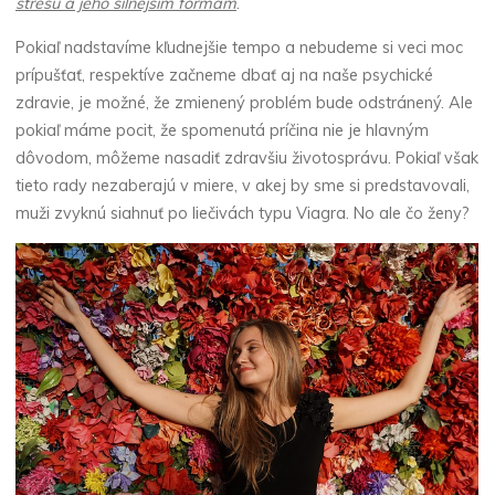
stresu a jeho silnejším formám
.
Pokiaľ nadstavíme kľudnejšie tempo a nebudeme si veci moc
prípušťať, respektíve začneme dbať aj na naše psychické
zdravie, je možné, že zmienený problém bude odstránený. Ale
pokiaľ máme pocit, že spomenutá príčina nie je hlavným
dôvodom, môžeme nasadiť zdravšiu životosprávu. Pokiaľ však
tieto rady nezaberajú v miere, v akej by sme si predstavovali,
muži zvyknú siahnuť po liečivách typu Viagra. No ale čo ženy?