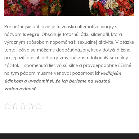
Pre nežnejšie pohlavie je tu ženská alternatíva viagry s
názvom
lovegra
. Obsahuje totožnú látku sildenafil, ktorá
výrazným spôsobom napomáha k sexuálnej aktivite. V otázke
tohto liečiva sa môžeme dopočuť názory, kedy dotyčná žena
po jej užití dosiahla 4 orgazmy, iná zasa dokonalý sexuálny
zážitok,… spomenutá liečivá sú silné a pravdepodobne účinné,
no tým pádom musíme venovať pozornosť ich
vedľajším
účinkom a uvedomiť si, že ich berieme na vlastnú
zodpovednosť
.