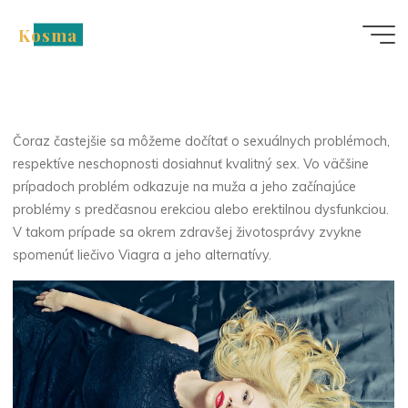
Skip
Ženská alternatíva
Kosma
to
content
viagry, pretože
problémy v posteli sa
netýkajú len mužov
Čoraz častejšie sa môžeme dočítať o sexuálnych problémoch,
respektíve neschopnosti dosiahnuť kvalitný sex. Vo väčšine
prípadoch problém odkazuje na muža a jeho začínajúce
problémy s predčasnou erekciou alebo erektilnou dysfunkciou.
V takom prípade sa okrem zdravšej životosprávy zvykne
spomenúť liečivo Viagra a jeho alternatívy.