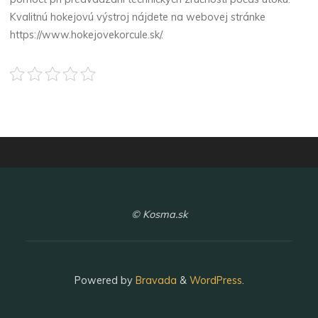
Kvalitnú hokejovú výstroj nájdete na webovej stránke
https://www.hokejovekorcule.sk/.
© Kosma.sk
Powered by
Bravada
&
WordPress
.