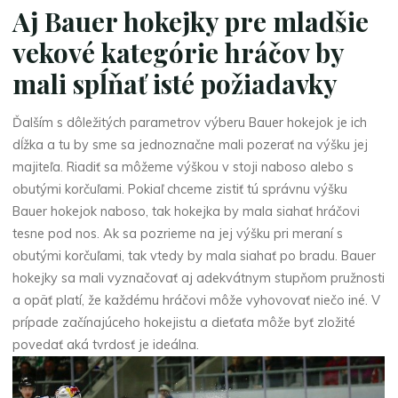
Aj Bauer hokejky pre mladšie
vekové kategórie hráčov by
mali spĺňať isté požiadavky
Ďalším s dôležitých parametrov výberu Bauer hokejok je ich
dĺžka a tu by sme sa jednoznačne mali pozerať na výšku jej
majiteľa. Riadiť sa môžeme výškou v stoji naboso alebo s
obutými korčuľami. Pokiaľ chceme zistiť tú správnu výšku
Bauer hokejok naboso, tak hokejka by mala siahať hráčovi
tesne pod nos. Ak sa pozrieme na jej výšku pri meraní s
obutými korčuľami, tak vtedy by mala siahať po bradu. Bauer
hokejky sa mali vyznačovať aj adekvátnym stupňom pružnosti
a opäť platí, že každému hráčovi môže vyhovovať niečo iné. V
prípade začínajúceho hokejistu a dieťaťa môže byť zložité
povedať aká tvrdosť je ideálna.