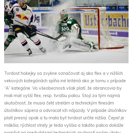
Tvrdosť hokejky sa zvykne označovať aj ako flex a v nižších
vekových kategóriách spĺňa iné kritériá ako je tomu v prípade
“A” kategórie. Vo všeobecnosti však platí, že obrancovia by
mali mať vyšší flex, resp. tvrdšiu palicu. Stojí za tým najmä
skutočnosť, že musia čeliť strelám a technickým finesám
útočníkov súpera a odvracať ich nájazdy. V prípade útočníkov
platí presný opak a tu mala byť tvrdosť určite nižšia. Čepeľ je
mäkšia, rýchlosť strely je teda vyššia a takáto palica dokáže
pomôcť pri predvádzaní technických zručností počas útoku.