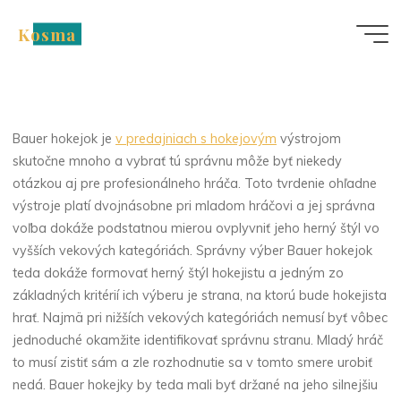
Skip
Nezařazené
Kosma
to
Zásady výberu Bauer
content
hokejky pre mladého
hokejistu
Bauer hokejok je
v predajniach s hokejovým
výstrojom
skutočne mnoho a vybrať tú správnu môže byť niekedy
otázkou aj pre profesionálneho hráča. Toto tvrdenie ohľadne
výstroje platí dvojnásobne pri mladom hráčovi a jej správna
voľba dokáže podstatnou mierou ovplyvniť jeho herný štýl vo
vyšších vekových kategóriách. Správny výber Bauer hokejok
teda dokáže formovať herný štýl hokejistu a jedným zo
základných kritérií ich výberu je strana, na ktorú bude hokejista
hrať. Najmä pri nižších vekových kategóriách nemusí byť vôbec
jednoduché okamžite identifikovať správnu stranu. Mladý hráč
to musí zistiť sám a zle rozhodnutie sa v tomto smere urobiť
nedá.
Bauer hokejky
by teda mali byť držané na jeho silnejšiu