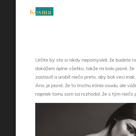
Vyri
Skip
Kosma
to
content
Určite by ste si nikdy nepomysleli, že budete r
dokážem úplne všetko, takže mi bolo jasné, že 
zastaviť a urobiť niečo preto, aby boli veci in
Áno, je jasné, že to trochu irónia osudu, ale v
napriek tomu som sa rozhodol, že s tým niečo p