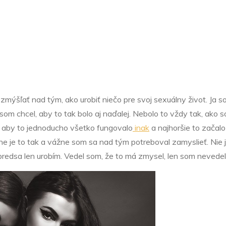
ešte svoj prob
erekciou
ozmýšľať nad tým, ako urobiť niečo pre svoj sexuálny život. Ja s
som chcel, aby to tak bolo aj naďalej. Nebolo to vždy tak, ako
ak, aby to jednoducho všetko fungovalo
inak
a najhoršie to začalo
ážne je to tak a vážne som sa nad tým potreboval zamyslieť. Nie 
redsa len urobím. Vedel som, že to má zmysel, len som nevedel,