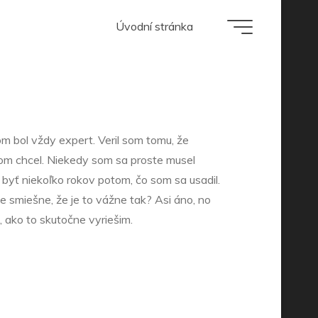
lém s
Úvodní stránka
om bol vždy expert. Veril som tomu, že
 som chcel. Niekedy som sa proste musel
 byť niekoľko rokov potom, čo som sa usadil.
je smiešne, že je to vážne tak? Asi áno, no
 ako to skutočne vyriešim.