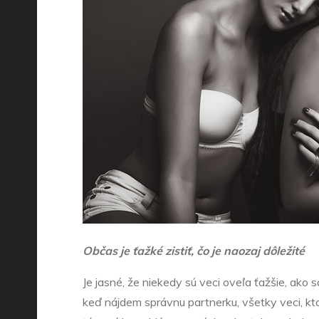
Občas je ťažké zistiť, čo je naozaj dôležité
Je jasné, že niekedy sú veci oveľa ťažšie, ako s
keď nájdem správnu partnerku, všetky veci, kt