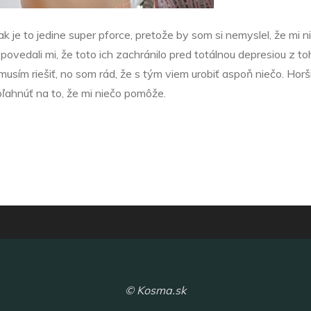
ak je to jedine
super pforce
, pretože by som si nemyslel, že mi n
povedali mi, že toto ich zachránilo pred totálnou depresiou z t
o musím riešiť, no som rád, že s tým viem urobiť aspoň niečo. Ho
oľahnúť na to, že mi niečo pomôže.
© Kosma.sk