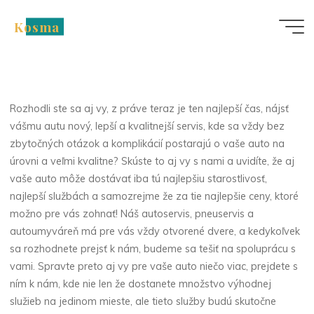
Skip
Kosma
to
Nezařazené
content
Staráme sa o vaše auto
zodpovedne!
Rozhodli ste sa aj vy, z práve teraz je ten najlepší čas, nájsť
vášmu autu nový, lepší a kvalitnejší servis, kde sa vždy bez
zbytočných otázok a komplikácií postarajú o vaše auto na
úrovni a veľmi kvalitne? Skúste to aj vy s nami a uvidíte, že aj
vaše auto môže dostávať iba tú najlepšiu starostlivosť,
najlepší službách a samozrejme že za tie najlepšie ceny, ktoré
možno pre vás zohnať! Náš autoservis, pneuservis a
autoumyváreň má pre vás vždy otvorené dvere, a kedykoľvek
sa rozhodnete prejsť k nám, budeme sa tešiť na spoluprácu s
vami. Spravte preto aj vy pre vaše auto niečo viac, prejdete s
ním k nám, kde nie len že dostanete množstvo výhodnej
služieb na jedinom mieste, ale tieto služby budú skutočne