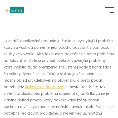
Skip
Nezařazené
Kosma
to
Služby čistenia
content
kanalizácie v Bratislave
a blízkom okolí
Upchaté kanalizačné potrubie ja často sa vyskytujúci problém,
ktorý sa však dá pomerne jednoducho odstrániť s pomocou
služby krtkovania. Ak však budete odstránenie tohto problému
odďaľovať, môžete si privodiť oveľa závažnejšie problémy,
ktoré vyústia až do prerazenia znečistenej vody z kanalizácie,
čo veľmi príjemné nie je. Takúto službu je však našťastie
možné objednať kdekoľvek na Slovensku, a preto pokiaľ
potrebujete
krtkovanie, Bratislava
je mesto, kde žijete, tak
viete túto službu bez problému objednať aj tu. Krtkovanie je
vlastne čistiaci proces, ktorý dokáže kanalizáciu zbaviť
upchatia a všetkých nánosov nečistôt, avšak takéto čistenie je
potrebné realizovať pravidelne, a nie len keď už nastanú