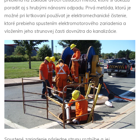
prebieha na základe dvoch čistiacich metód, ktoré si dokážu
poradiť aj s hrubými nánosmi odpadu. Prvá metóda, ktorú je
možné pri krtkovaní používať je elektromechanické čistenie,
ktoré prebieha spustením elektromotorového zariadenia a
vložením jeho strunovej časti dovnútra do kanalizácie.
Spustené zariadenie následne strunu rozhýbe a jej