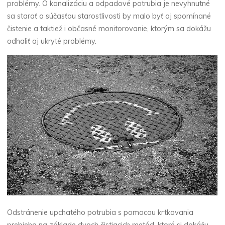
problémy. O kanalizáciu a odpadové potrubia je nevyhnutné
sa starať a súčasťou starostlivosti by malo byť aj spomínané
čistenie a taktiež i občasné monitorovanie, ktorým sa dokážu
odhaliť aj ukryté problémy.
Odstránenie upchatého potrubia s pomocou krtkovania