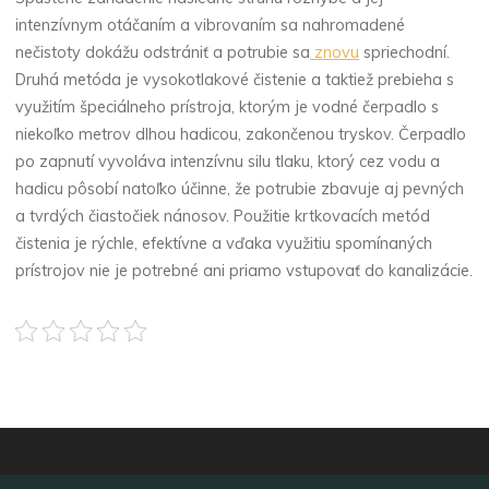
intenzívnym otáčaním a vibrovaním sa nahromadené
nečistoty dokážu odstrániť a potrubie sa
znovu
spriechodní.
Druhá metóda je vysokotlakové čistenie a taktiež prebieha s
využitím špeciálneho prístroja, ktorým je vodné čerpadlo s
niekoľko metrov dlhou hadicou, zakončenou tryskov. Čerpadlo
po zapnutí vyvoláva intenzívnu silu tlaku, ktorý cez vodu a
hadicu pôsobí natoľko účinne, že potrubie zbavuje aj pevných
a tvrdých čiastočiek nánosov. Použitie krtkovacích metód
čistenia je rýchle, efektívne a vďaka využitiu spomínaných
prístrojov nie je potrebné ani priamo vstupovať do kanalizácie.