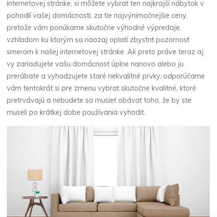
internetovej stránke, si môžete vybrať ten najkrajší nábytok v
pohodlí vašej domácnosti, za tie najvýnimočnejšie ceny,
pretože vám ponúkame skutočne výhodné výpredaje,
vzhľadom ku ktorým sa naozaj oplatí zbystriť pozornosť
smerom k našej internetovej stránke. Ak preto práve teraz aj
vy zariaďujete vašu domácnosť úplne nanovo alebo ju
prerábate a vyhadzujete staré nekvalitné prvky, odporúčame
vám tentokrát si pre zmenu vybrať skutočne kvalitné, ktoré
pretrvávajú a nebudete sa musieť obávať toho, že by ste
museli po krátkej dobe používania vyhodiť.