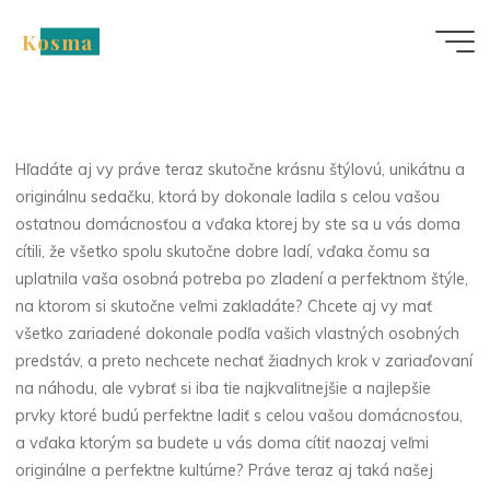
Skip
Kosma
to
Nezařazené
content
Sedačka, ktorá sa vám
bude páčiť
Hľadáte aj vy práve teraz skutočne krásnu štýlovú, unikátnu a
originálnu sedačku, ktorá by dokonale ladila s celou vašou
ostatnou domácnosťou a vďaka ktorej by ste sa u vás doma
cítili, že všetko spolu skutočne dobre ladí, vďaka čomu sa
uplatnila vaša osobná potreba po zladení a perfektnom štýle,
na ktorom si skutočne veľmi zakladáte? Chcete aj vy mať
všetko zariadené dokonale podľa vašich vlastných osobných
predstáv, a preto nechcete nechať žiadnych krok v zariaďovaní
na náhodu, ale vybrať si iba tie najkvalitnejšie a najlepšie
prvky ktoré budú perfektne ladiť s celou vašou domácnosťou,
a vďaka ktorým sa budete u vás doma cítiť naozaj veľmi
originálne a perfektne kultúrne? Práve teraz aj taká našej