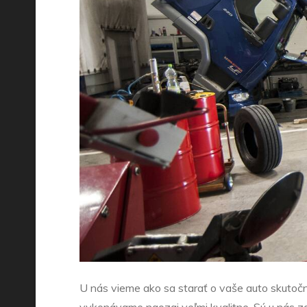
U nás vieme ako sa starať o vaše auto skutoč
vykonávame naozaj veľmi kvalitne. Sú u nás za