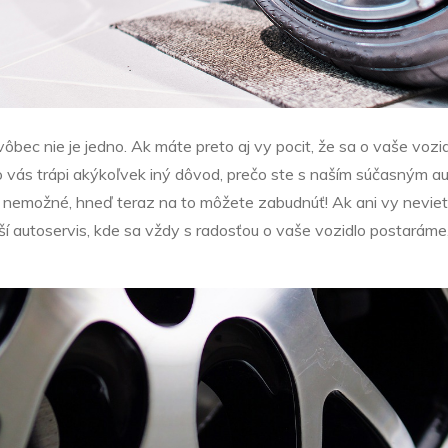
ôbec nie je jedno. Ak máte preto aj vy pocit, že sa o vaše vozi
o vás trápi akýkoľvek iný dôvod, prečo ste s naším súčasným au
až nemožné, hneď teraz na to môžete zabudnúť! Ak ani vy neviet
epší autoservis, kde sa vždy s radosťou o vaše vozidlo postar