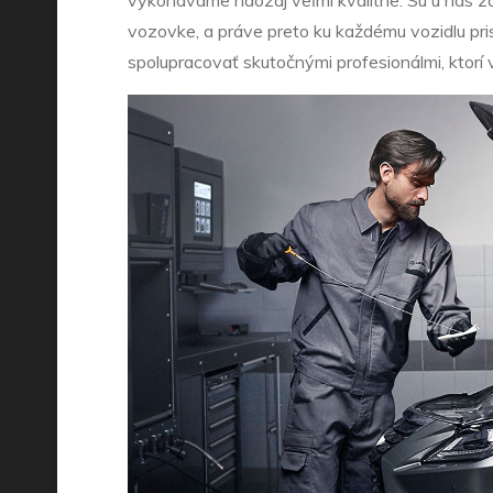
vozovke, a práve preto ku každému vozidlu pr
spolupracovať skutočnými profesionálmi, ktorí 