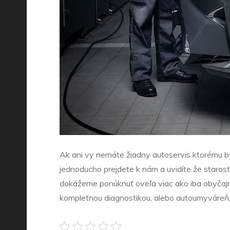
Ak ani vy nemáte žiadny autoservis ktorému by 
jednoducho prejdete k nám a uvidíte že staros
dokážeme ponúknuť oveľa viac ako iba obyčaj
kompletnou diagnostikou, alebo autoumyváreň,