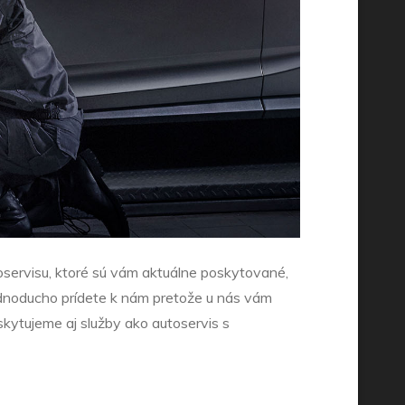
toservisu, ktoré sú vám aktuálne poskytované,
jednoducho prídete k nám pretože u nás vám
oskytujeme aj služby ako autoservis s