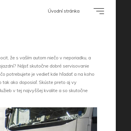
Úvodní stránka
 auto!
cit, že s vaším autom niečo v neporiadku, a
ojazdní? Nájsť skutočne dobré servisovanie
čo potrebujete je vedieť kde hľadať a na koho
 tak ako doposiaľ. Skúste preto aj vy
užieb v tej najvyššej kvalite a so skutočne