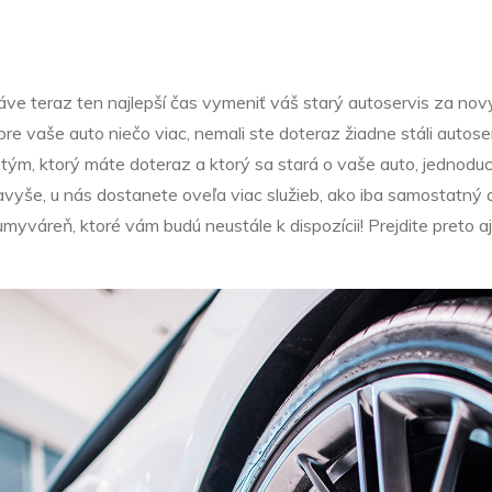
áve teraz ten najlepší čas vymeniť váš starý autoservis za nový
pre vaše auto niečo viac, nemali ste doteraz žiadne stáli autos
ým, ktorý máte doteraz a ktorý sa stará o vaše auto, jednoduch
vyše, u nás dostanete oveľa viac služieb, ako iba samostatný a
myváreň, ktoré vám budú neustále k dispozícii! Prejdite preto 