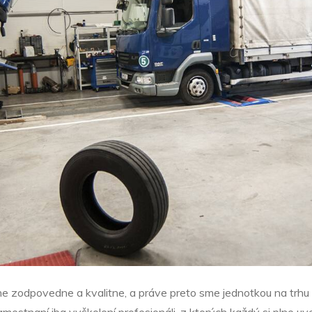
ne zodpovedne a kvalitne, a práve preto sme jednotkou na trh
mestnaní iba vyškolení profesionáli, z ktorých každý si plne u