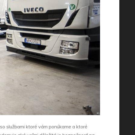
u so službami ktoré vám ponúkame a ktoré
vedomuje aká veľmi dôležitá je bezpečnosť na