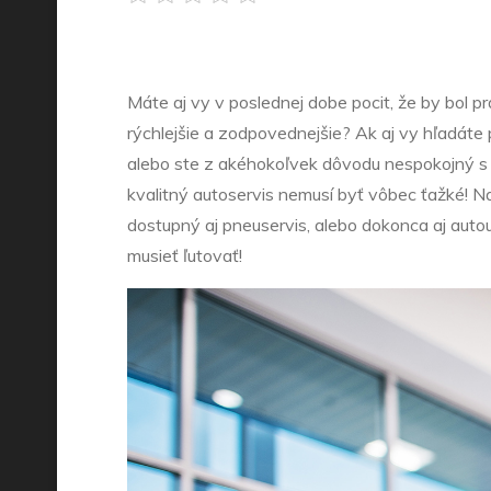
Máte aj vy v poslednej dobe pocit, že by bol pr
rýchlejšie a zodpovednejšie? Ak aj vy hľadáte 
alebo ste z akéhokoľvek dôvodu nespokojný s t
kvalitný autoservis nemusí byť vôbec ťažké! Na
dostupný aj pneuservis, alebo dokonca aj autou
musieť ľutovať!