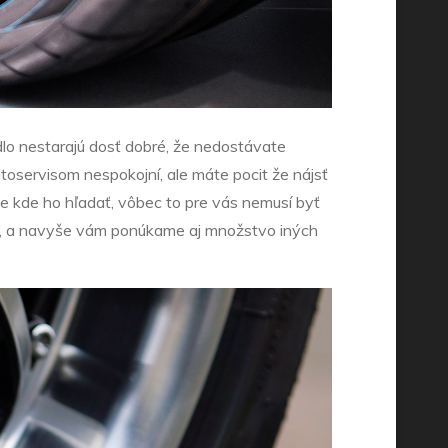
dlo nestarajú dosť dobré, že nedostávate
toservisom nespokojní, ale máte pocit že nájsť
e kde ho hľadať, vôbec to pre vás nemusí byť
áme, a navyše vám ponúkame aj množstvo iných