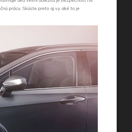
ú prácu. Skúste preto aj vy aké to je