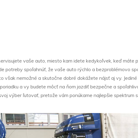
Nezařazené
ráme sa o vaše
ervisujete vaše auto, miesto kam idete kedykoľvek, keď máte po
de potreby spoľahnúť, že vaše auto rýchlo a bezproblémovo sp
to však nemožné a skutočne dobré dokážete nájsť aj vy. Jediné 
 poriadku a vy budete môcť na ňom jazdiť bezpečne a spoľahlivo
 svoj výber ľutovať, pretože vám ponúkame najlepšie spektrum sl