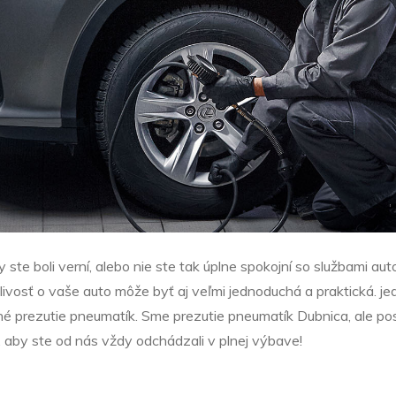
ste boli verní, alebo nie ste tak úplne spokojní so službami au
tlivosť o vaše auto môže byť aj veľmi jednoduchá a praktická. 
né prezutie pneumatík. Sme prezutie
pneumatík Dubnica
, ale p
 aby ste od nás vždy odchádzali v plnej výbave!