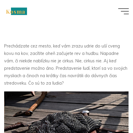
Skip
Kosma
to
Nezařazené
content
Návrat do stredoveku
Prechádzate cez mesto, keď vám zrazu udrie do uší cveng
kovu na kov, zacítite oheň začujete rev a hudbu. Napadne
vám, či niekde nablízku nie je cirkus. Nie, cirkus nie. Aj keď
predstavenie možno áno. Predstavenie ľudí, ktorí sa vo svojich
mysliach a činoch na krátky čas navrátili do dávnych čias
stredoveku. Čo sú to za ľudia?