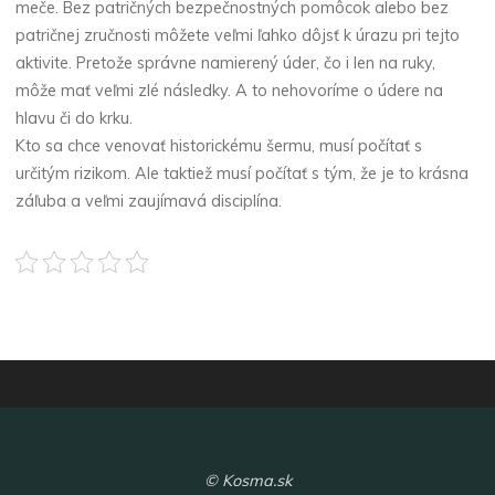
meče. Bez patričných bezpečnostných pomôcok alebo bez
patričnej zručnosti môžete veľmi ľahko dôjsť k úrazu pri tejto
aktivite. Pretože správne namierený úder, čo i len na ruky,
môže mať veľmi zlé následky. A to nehovoríme o údere na
hlavu či do krku.
Kto sa chce venovať historickému šermu, musí počítať s
určitým rizikom. Ale taktiež musí počítať s tým, že je to krásna
záľuba a veľmi zaujímavá disciplína.
© Kosma.sk