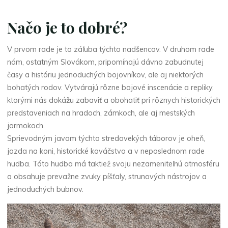
Načo je to dobré?
V prvom rade je to záľuba týchto nadšencov. V druhom rade
nám, ostatným Slovákom, pripomínajú dávno zabudnutej
časy a históriu jednoduchých bojovníkov, ale aj niektorých
bohatých rodov. Vytvárajú rôzne bojové inscenácie a repliky,
ktorými nás dokážu zabaviť a obohatiť pri rôznych historických
predstaveniach na hradoch, zámkoch, ale aj mestských
jarmokoch.
Sprievodným javom týchto stredovekých táborov je oheň,
jazda na koni, historické kováčstvo a v neposlednom rade
hudba. Táto hudba má taktiež svoju nezameniteľnú atmosféru
a obsahuje prevažne zvuky píšťaly, strunových nástrojov a
jednoduchých bubnov.