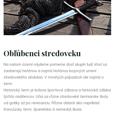
Obľúbenci stredoveku
Na našom území nájdeme pomerne dosť skupín ľudí, ktorí sa
zaoberajú históriou a najmä históriou bojových umení
stredovekého obdobia. V mnohých prípadoch ide najmä o
šerm.
Historický šerm je krásna športová zábava a historická záľuba
týchto nadšencov. Učia sa rôzne stredoveké šermiarske školy
od gotiky až po renesanciu. Rôzne oblasti ako napríklad
francúzsky šerm, španielska či nemecká škola.