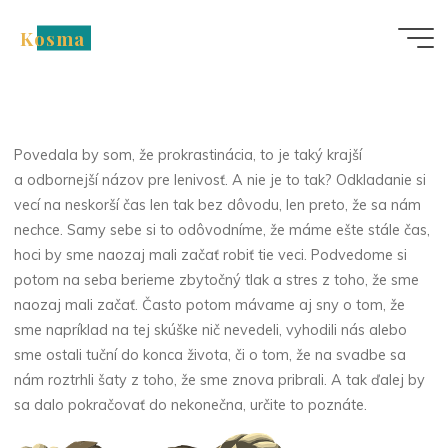
Skip
Nezařazené
Kosma
to
Lenivosť, prokrastinácia
content
– choroby dnešnej
modernej doby
Povedala by som, že prokrastinácia, to je taký krajší
a odbornejší názov pre lenivosť. A nie je to tak? Odkladanie si
vecí na neskorší čas len tak bez dôvodu, len preto, že sa nám
nechce. Samy sebe si to odôvodníme, že máme ešte stále čas,
hoci by sme naozaj mali začať robiť tie veci. Podvedome si
potom na seba berieme zbytočný tlak a stres z toho, že sme
naozaj mali začať. Často potom mávame aj sny o tom, že
sme napríklad na tej skúške nič nevedeli, vyhodili nás alebo
sme ostali tuční do konca života, či o tom, že na svadbe sa
nám roztrhli šaty z toho, že sme znova pribrali. A tak ďalej by
sa dalo pokračovať do nekonečna, určite to poznáte.