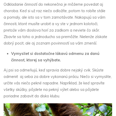
Odkladanie činností do nekonečna je môžeme povedať aj
choroba. Keď si už raz niečo odložíte, potom to robíte stále
a pomaly, ale isto sa v tom zamotávate. Nakopujú sa vám
činnosti, ktoré musíte urobiť a vy ste v jednom kolotoči,
pretože vám doslova horí za zadkom a neviete čo skôr.
Zbavte sa toho a jednoducho sa premôžte. Nielenže získate
dobrý pocit, ale aj zoznam povinností sa vám zmenší.
Vymyslieť si dostatočne lákavú odmenu za danú
činnosť, ktorej sa vyhýbate.
Aj psi sa odmeňujú, keď spravia dobre nejaký cvik. Skúste
odmeniť aj seba za dobre vykonanú prácu. Niečo si vymyslite,
určite vás niečo pekné napadne. Napríklad, že keď spravíte
všetky skúšky, pôjdete na pekný výlet alebo sa pôjdete
poriadne zabaviť do disko klubu.