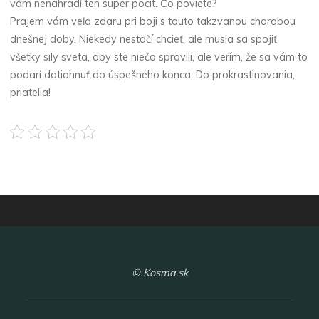
vám nenahradí ten super pocit. Čo poviete?
Prajem vám veľa zdaru pri boji s touto takzvanou chorobou
dnešnej doby. Niekedy nestačí chcieť, ale musia sa spojiť
všetky sily sveta, aby ste niečo spravili, ale verím, že sa vám to
podarí dotiahnuť do úspešného konca. Do prokrastinovania,
priatelia!
© Kosma.sk