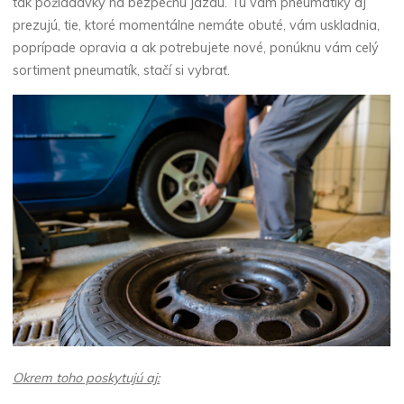
tak požiadavky na bezpečnú jazdu. Tu vám pneumatiky aj
prezujú, tie, ktoré momentálne nemáte obuté, vám uskladnia,
poprípade opravia a ak potrebujete nové, ponúknu vám celý
sortiment pneumatík, stačí si vybrať.
Okrem toho poskytujú aj: