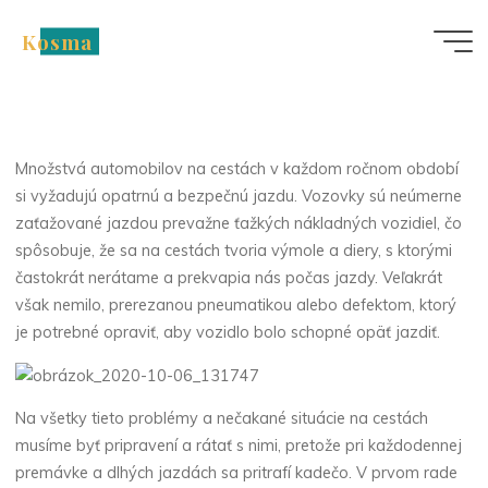
Skip
Kosma
to
Nezařazené
content
Kvalitné pneumatiky
zaručia bezpečnú jazdu
Množstvá automobilov na cestách v každom ročnom období
si vyžadujú opatrnú a bezpečnú jazdu. Vozovky sú neúmerne
zaťažované jazdou prevažne ťažkých nákladných vozidiel, čo
spôsobuje, že sa na cestách tvoria výmole a diery, s ktorými
častokrát nerátame a prekvapia nás počas jazdy. Veľakrát
však nemilo, prerezanou pneumatikou alebo defektom, ktorý
je potrebné opraviť, aby vozidlo bolo schopné opäť jazdiť.
Na všetky tieto problémy a nečakané situácie na cestách
musíme byť pripravení a rátať s nimi, pretože pri každodennej
premávke a dlhých jazdách sa pritrafí kadečo. V prvom rade