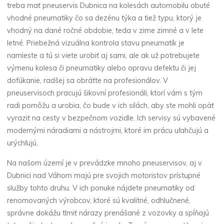
treba mať
pneuservis Dubnica
na kolesách automobilu obuté
vhodné pneumatiky čo sa dezénu týka a tiež typu, ktorý je
vhodný na dané ročné obdobie, teda v zime zimné a v lete
letné. Priebežná vizuálna kontrola stavu pneumatík je
namieste a tú si viete urobiť aj sami, ale ak už potrebujete
výmenu kolesa či pneumatiky alebo opravu defektu či jej
dofúkanie, radšej sa obráťte na profesionálov. V
pneuservisoch pracujú šikovní profesionáli, ktorí vám s tým
radi pomôžu a urobia, čo bude v ich silách, aby ste mohli opäť
vyraziť na cesty v bezpečnom vozidle. Ich servisy sú vybavené
modernými náradiami a nástrojmi, ktoré im prácu uľahčujú a
urýchľujú.
Na našom území je v prevádzke mnoho pneuservisov, aj v
Dubnici nad Váhom majú pre svojich motoristov prístupné
služby tohto druhu. V ich ponuke nájdete pneumatiky od
renomovaných výrobcov, ktoré sú kvalitné, odhlučnené,
správne dokážu tlmiť nárazy prenášané z vozovky a spĺňajú