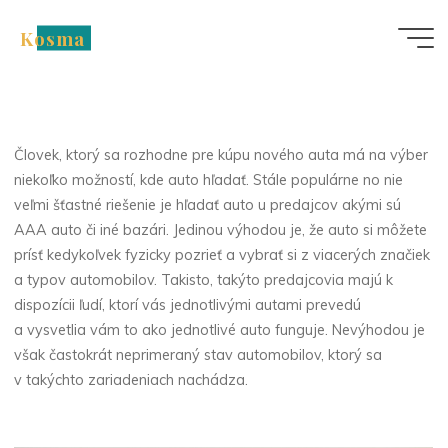
Skip
Kosma
to
Moto
content
Kde kupovať auto?
Človek, ktorý sa rozhodne pre kúpu nového auta má na výber
niekoľko možností, kde auto hľadať. Stále populárne no nie
veľmi šťastné riešenie je hľadať auto u predajcov akými sú
AAA auto či iné bazári. Jedinou výhodou je, že auto si môžete
prísť kedykoľvek fyzicky pozrieť a vybrať si z viacerých značiek
a typov automobilov. Takisto, takýto predajcovia majú k
dispozícii ľudí, ktorí vás jednotlivými autami prevedú
a vysvetlia vám to ako jednotlivé auto funguje. Nevýhodou je
však častokrát neprimeraný stav automobilov, ktorý sa
v takýchto zariadeniach nachádza.