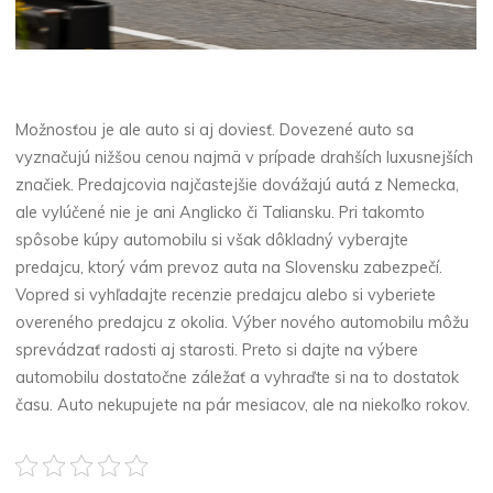
Možnosťou je ale auto si aj doviesť. Dovezené auto sa
vyznačujú nižšou cenou najmä v prípade drahších luxusnejších
značiek. Predajcovia najčastejšie dovážajú autá z Nemecka,
ale vylúčené nie je ani Anglicko či Taliansku. Pri takomto
spôsobe kúpy automobilu si však dôkladný vyberajte
predajcu, ktorý vám prevoz auta na Slovensku zabezpečí.
Vopred si vyhľadajte recenzie predajcu alebo si vyberiete
overeného predajcu z okolia. Výber nového automobilu môžu
sprevádzať radosti aj starosti. Preto si dajte na výbere
automobilu dostatočne záležať a vyhraďte si na to dostatok
času. Auto nekupujete na pár mesiacov, ale na niekoľko rokov.