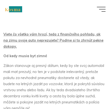
Skip
Kosma
to
Nezařazené
content
Jazda na letných vás
môže vyjsť draho
Viete čo všetko vám hrozí, teda z finančného pohľadu, ak
na zimu svoje auto neprezujete? Poďme si to zhrnúť pekne
dokopy.
Od kedy musia byť zimné
Zákon stanovuje aj presný dátum, kedy by ste svoj automobil
mali mať prezutý, no ten je v podstate irelevantný, pretože
pokutu za nevhodné pneumatiky dostanete až vtedy, ak
budete na letných jazdiť po vozovke, ktorá je pokrytá súvislou
vrstvou snehu alebo ľadu. Ak by teda dvadsiateho štvrtého
decembra vonku kvitli kvety a cesta by bola úplne suchá,
môžete si pokojne jazdiť na letných pneumatikách a polícia
vám nemôže nič.