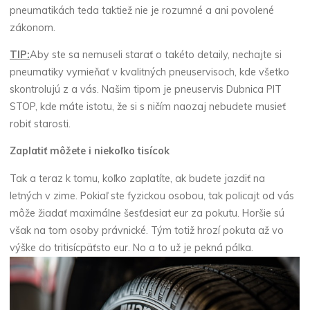
pneumatikách teda taktiež nie je rozumné a ani povolené
zákonom.
TIP:
Aby ste sa nemuseli starať o takéto detaily, nechajte si
pneumatiky vymieňať v kvalitných pneuservisoch, kde všetko
skontrolujú z a vás. Našim tipom je
pneuservis Dubnica PIT
STOP
, kde máte istotu, že si s ničím naozaj nebudete musieť
robiť starosti.
Zaplatiť môžete i niekoľko tisícok
Tak a teraz k tomu, koľko zaplatíte, ak budete jazdiť na
letných v zime. Pokiaľ ste fyzickou osobou, tak policajt od vás
môže žiadať maximálne šesťdesiat eur za pokutu. Horšie sú
však na tom osoby právnické. Tým totiž hrozí pokuta až vo
výške do tritisícpäťsto eur. No a to už je pekná pálka.