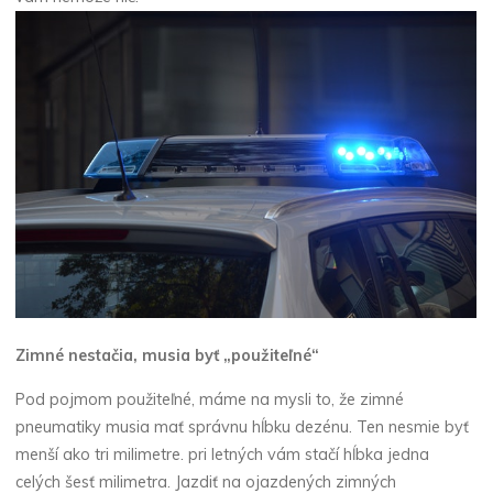
Zimné nestačia, musia byť „použiteľné“
Pod pojmom použiteľné, máme na mysli to, že zimné
pneumatiky musia mať správnu hĺbku dezénu. Ten nesmie byť
menší ako tri milimetre. pri letných vám stačí hĺbka jedna
celých šesť milimetra. Jazdiť na ojazdených zimných