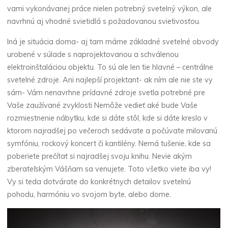
vami vykonávanej práce nielen potrebný svetelný výkon, ale
navrhnú aj vhodné svietidlá s požadovanou svietivosťou.
Iná je situácia doma- aj tam máme základné svetelné obvody
urobené v súlade s naprojektovanou a schválenou
elektroinštaláciou objektu. To sú ale len tie hlavné – centrálne
svetelné zdroje. Ani najlepší projektant- ak ním ale nie ste vy
sám- Vám nenavrhne prídavné zdroje svetla potrebné pre
Vaše zaužívané zvyklosti Nemôže vedieť aké bude Vaše
rozmiestnenie nábytku, kde si dáte stôl, kde si dáte kreslo v
ktorom najradšej po večeroch sedávate a počúvate milovanú
symfóniu, rockový koncert či kantilény. Nemá tušenie, kde sa
poberiete prečítať si najradšej svoju knihu. Nevie akým
zberateľským Vášňam sa venujete. Toto všetko viete iba vy!
Vy si teda dotvárate do konkrétnych detailov svetelnú
pohodu, harmóniu vo svojom byte, alebo dome.