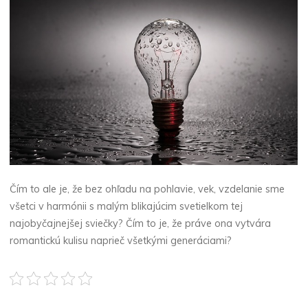
Čím to ale je, že bez ohľadu na pohlavie, vek, vzdelanie sme
všetci v harmónii s malým blikajúcim svetielkom tej
najobyčajnejšej sviečky? Čím to je, že práve ona vytvára
romantickú kulisu naprieč všetkými generáciami?