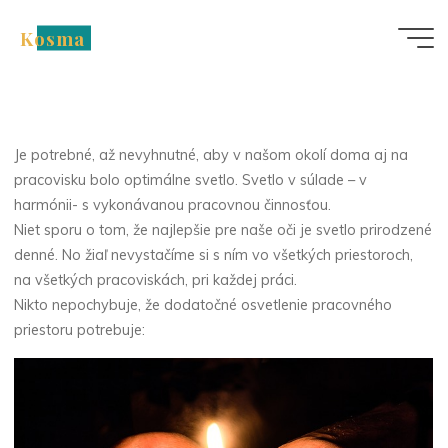
Skip
Kosma
to
Nezařazené
content
Harmónia vďaka svetlu
Je potrebné, až nevyhnutné, aby v našom okolí doma aj na
pracovisku bolo optimálne svetlo.
Svetlo v súlade
– v
harmónii- s vykonávanou pracovnou činnosťou.
Niet sporu o tom, že najlepšie pre naše oči je svetlo prirodzené
denné. No žiaľ nevystačíme si s ním vo všetkých priestoroch,
na všetkých pracoviskách, pri každej práci.
Nikto nepochybuje, že dodatočné osvetlenie pracovného
priestoru potrebuje: