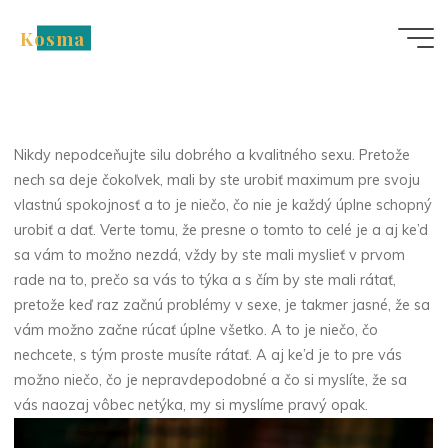
Skip
Kosma
to
Nezařazené
content
Čo bude pre vás naozaj
najlepšie?
Nikdy nepodceňujte silu dobrého a kvalitného sexu. Pretože
nech sa deje čokoľvek, mali by ste urobiť maximum pre svoju
vlastnú spokojnosť a to je niečo, čo nie je každý úplne schopný
urobiť a dať. Verte tomu, že presne o tomto to celé je a aj ke’d
sa vám to možno nezdá, vždy by ste mali myslieť v prvom
rade na to, prečo sa vás to týka a s čím by ste mali rátať,
pretože keď raz začnú problémy v sexe, je takmer jasné, že sa
vám možno začne rúcať úplne všetko. A to je niečo, čo
nechcete, s tým proste musíte rátať. A aj ke’d je to pre vás
možno niečo, čo je nepravdepodobné a čo si myslíte, že sa
vás naozaj vôbec netýka, my si myslíme pravý opak.