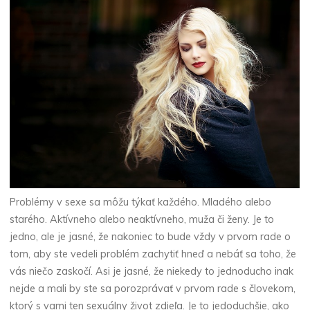
Problémy v sexe sa môžu týkať každého. Mladého alebo
starého. Aktívneho alebo neaktívneho, muža či ženy. Je to
jedno, ale je jasné, že nakoniec to bude vždy v prvom rade o
tom, aby ste vedeli problém zachytiť hneď a nebáť sa toho, že
vás niečo zaskočí. Asi je jasné, že niekedy to jednoducho inak
nejde a mali by ste sa porozprávať v prvom rade s človekom,
ktorý s vami ten sexuálny život zdieľa. Je to jedoduchšie, ako