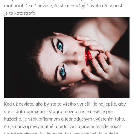
mať pocit, že nič neviete, že ste nemožný človek a že v posteli
je to katastrofa.
Keď už neviete, ako by ste to všetko vyriešili, je najlepšie, aby
ste si dali
dapoxetine
. Viagra možno nie je riešenie pre
každého, je však príjemným a jednoduchým vyústením toho,
čo je naozaj nevyhnutné a teda, že sa proste musíte naučiť
urobiť maximum. Asi je jasné, že v sexe dokážete vyriešiť