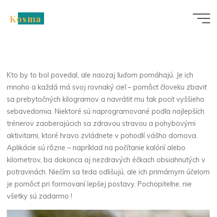
Skip
Kosma
to
Nezařazené
content
Aplikácie ako
pomocníci pri chudnutí
Kto by to bol povedal, ale naozaj ľuďom pomáhajú. Je ich
mnoho a každá má svoj rovnaký cieľ – pomôcť človeku zbaviť
sa prebytočných kilogramov a navrátiť mu tak pocit vyššieho
sebavedomia. Niektoré sú naprogramované podľa najlepších
trénerov zaoberajúcich sa zdravou stravou a pohybovými
aktivitami, ktoré hravo zvládnete v pohodlí vášho domova.
Aplikácie sú rôzne – napríklad na počítanie kalórií alebo
kilometrov, ba dokonca aj nezdravých éčkach obsiahnutých v
potravinách. Niečím sa teda odlišujú, ale ich primárnym účelom
je pomôcť pri formovaní lepšej postavy. Pochopiteľne, nie
všetky sú zadarmo !