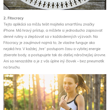
2.
Fitocracy
Tejto aplikácii sa môžu tešiť majitelia smartfónu značky
iPhone. Má hravý prístup, a môžete si jednoducho zapisovať
denné rutiny a zlepšovať sa v každodenných výzvach. Na
Fitocracy je zaujímavé najmä to, že vlastne funguje ako
nejaká hra. V každej „hre“ postupom času a vybitej energie
zbierate body, a postupujete tak do ďalšej náročnejšej úrovne.
Ani sa nenazdáte a je z vás úplne iný človek – bez pneumatík
na bruchu.