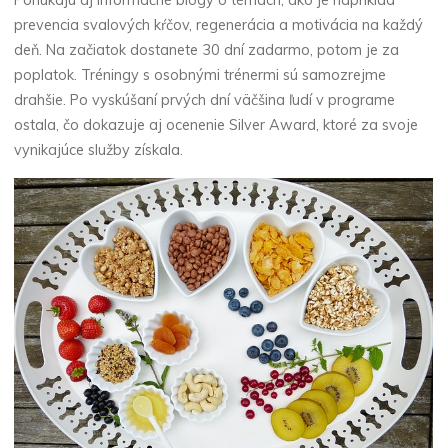
Ponúkajú aj informačné blogy o témach, ako je napríklad
prevencia svalových kŕčov, regenerácia a motivácia na každý
deň. Na začiatok dostanete 30 dní zadarmo, potom je za
poplatok. Tréningy s osobnými trénermi sú samozrejme
drahšie. Po vyskúšaní prvých dní väčšina ľudí v programe
ostala, čo dokazuje aj ocenenie Silver Award, ktoré za svoje
vynikajúce služby získala.