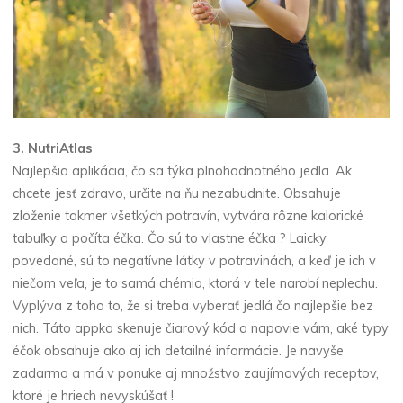
3.
NutriAtlas
Najlepšia aplikácia
, čo sa týka plnohodnotného jedla. Ak
chcete jesť zdravo, určite na ňu nezabudnite. Obsahuje
zloženie takmer všetkých potravín, vytvára rôzne kalorické
tabuľky a počíta éčka. Čo sú to vlastne éčka ? Laicky
povedané, sú to negatívne látky v potravinách, a keď je ich v
niečom veľa, je to samá chémia, ktorá v tele narobí neplechu.
Vyplýva z toho to, že si treba vyberať jedlá čo najlepšie bez
nich. Táto appka skenuje čiarový kód a napovie vám, aké typy
éčok obsahuje ako aj ich detailné informácie. Je navyše
zadarmo a má v ponuke aj množstvo zaujímavých receptov,
ktoré je hriech nevyskúšať !