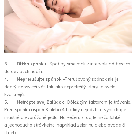
3.
Dĺžka spánku –
Spať by sme mali v intervale od šiestich
do deviatich hodín.
4.
Neprerušujte spánok –
Prerušovaný spánok nie je
dobrý, neosvieži vás tak, ako nepretržitý, ktorý je oveľa
kvalitnejší.
5.
Netrápte svoj žalúdok –
Dôležitým faktorom je trávenie.
Pred spaním aspoň 3 alebo 4 hodiny nejedzte a vynechajte
mastné a vyprážané jedlá. Na večeru si dajte niečo ľahké
a jednoducho stráviteľné, napríklad zeleninu alebo ovocie či
chlieb.