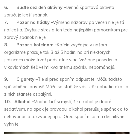
6.
Buďte cez deň aktívny –
Denná športová aktivita
zaručuje lepší spánok.
7.
Pozor na hádky –
Výmena názorov po večeri nie je tá
najlepšia. Zvyšuje stres a ten teda najlepším pomocníkom pre
zdravý spánok nie je.
8.
Pozor s kofeínom –
Kofeín zvyčajne v našom
organizme pracuje tak 3 až 5 hodín, no pri niektorých
jedincoch môže trvať podstatne viac. Večerné posedenia
v kaviarňach tiež veľmi kvalitnému spánku nepomáhajú.
9.
Cigarety –
Tie si pred spaním odpustite. Môžu takisto
spôsobiť nespavosť. Môže sa stať, že vás skôr nabudia ako sa
z nich stanete ospalými.
10.
Alkohol –
Mnoho ľudí si myslí, že alkohol je dobré
sedatívum, no opak je pravdou, alkohol prerušuje spánok a to
nehovoriac o takzvanej opici. Ored spaním sa mu definitívne
vyhnite.