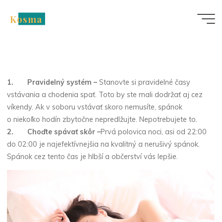
Skip
Kosma
to
Nezařazené
content
Ako sa kvalitne vyspať?
1.
Pravidelný systém –
Stanovte si pravidelné časy
vstávania a chodenia spať. Toto by ste mali dodržať aj cez
víkendy. Ak v soboru vstávať skoro nemusíte, spánok
o niekoľko hodín zbytočne nepredlžujte. Nepotrebujete to.
2.
Choďte spávať skôr –
Prvá polovica noci, asi od 22:00
do 02:00 je najefektívnejšia na kvalitný a nerušivý spánok.
Spánok cez tento čas je hlbší a občerství vás lepšie.